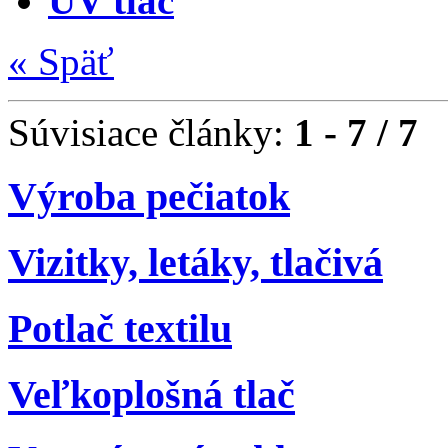
UV tlač
«
Späť
Súvisiace články:
1 - 7 / 7
Výroba pečiatok
Vizitky, letáky, tlačivá
Potlač textilu
Veľkoplošná tlač